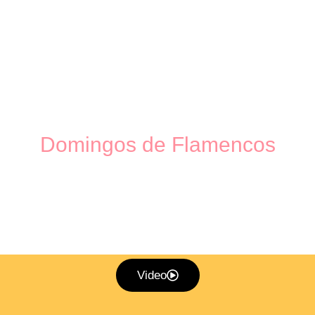
DIVERSIA
Domingos de Flamencos
Nuevo escenario de la música en directo
en la Escuela de Baile en Valencia
Video