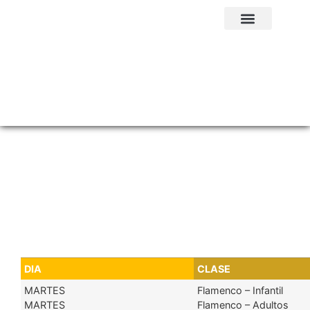
Quiénes somos
Próximos eventos
FLAMENCO Y
SEVILLANAS
DIA
CLASE
MARTES
Flamenco – Infantil
MARTES
Flamenco – Adultos