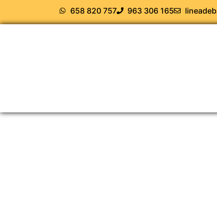
658 820 757
963 306 165
lineade
DIVERSIA
CLASES DE 
Contacta con nosotros