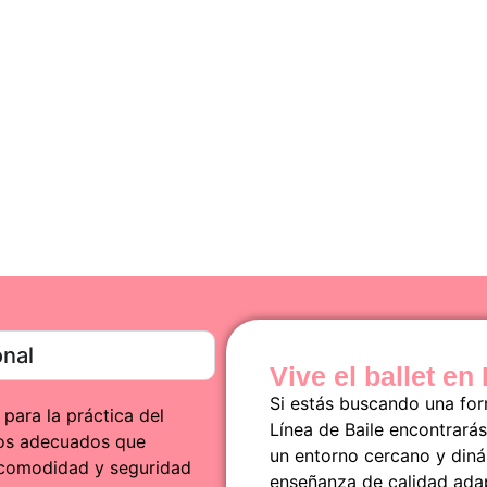
dad artística que combine ejercicio físico y expresión corporal.
del aprendizaje con cercanía y profesionalidad.
onal
Vive el ballet en
Si estás buscando una for
para la práctica del
Línea de Baile encontrarás
elos adecuados que
un entorno cercano y din
an comodidad y seguridad
enseñanza de calidad adap